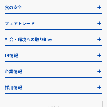
食の安全
食の安全トップ
フェアトレード
食の安全への考え方・指針
フェアトレードトップ
社会・環境への取り組み
食品安全検査
ゼンショーのフェアトレード
社会・環境への取り組みトップ
IR情報
フェアトレード取り組み国
サステナビリティに関する考え方
IR情報トップ
企業情報
サステナビリティ推進体制
IRニュース
企業情報トップ
採用情報
安全な食を安定的に世界へ
経営目標
企業理念・使命
地域社会への貢献
採用情報トップ
財務・業績