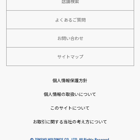
店舗検索
会社概要
働きがい、生きがいのある組織づくり
新卒採用
株主向け情報
役員情報
よくあるご質問
パートナーと共に成長、繁栄
アルバイト・パート採用
株式情報
沿革
環境への取り組み
キャリア採用
お問い合わせ
IRカレンダー
社名の由来
特定技能人財採用
サイトマップ
コーポレートガバナンス
アクセスマップ
個人情報保護方針
取り組み
個人情報の取扱いについて
特例子会社
このサイトについて
お取引に関する当社の考え方について
ニュース
© ZENSHO HOLDINGS CO., LTD. All Rights Reserved.