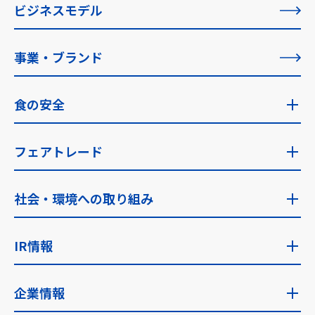
ZENSHO ACTION
ビジネスモデル
創業者メッセージ
すべての記事一覧
事業・ブランド
理念の実現に向けて
食の安全
食の安全トップ
フェアトレード
食の安全への考え方・指針
フェアトレードトップ
社会・環境への取り組み
食品安全検査
ゼンショーのフェアトレード
社会・環境への取り組みトップ
IR情報
フェアトレード取り組み国
サステナビリティに関する考え方
IR情報トップ
企業情報
サステナビリティ推進体制