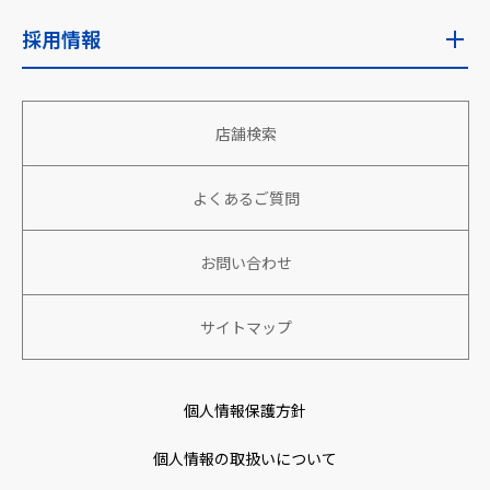
IRニュース
企業情報トップ
採用情報
安全な食を安定的に世界へ
経営目標
企業理念・使命
地域社会への貢献
採用情報トップ
財務・業績
店舗検索
会社概要
働きがい、生きがいのある組織づくり
新卒採用
株主向け情報
役員情報
よくあるご質問
パートナーと共に成長、繁栄
アルバイト・パート採用
株式情報
沿革
環境への取り組み
キャリア採用
お問い合わせ
IRカレンダー
社名の由来
特定技能人財採用
サイトマップ
コーポレートガバナンス
アクセスマップ
個人情報保護方針
取り組み
個人情報の取扱いについて