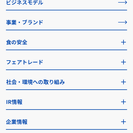
ZENSHO ACTION
ビジネスモデル
創業者メッセージ
すべての記事一覧
事業・ブランド
理念の実現に向けて
食の安全
食の安全トップ
フェアトレード
食の安全への考え方・指針
フェアトレードトップ
社会・環境への取り組み
食品安全検査
ゼンショーのフェアトレード
社会・環境への取り組みトップ
IR情報
フェアトレード取り組み国
サステナビリティに関する考え方
IR情報トップ
企業情報
サステナビリティ推進体制