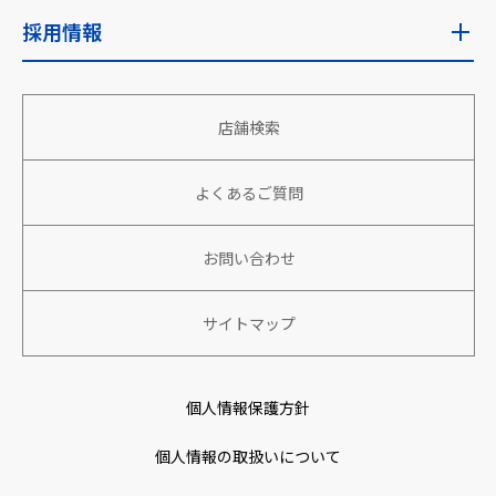
IRニュース
企業情報トップ
採用情報
安全な食を安定的に世界へ
経営目標
企業理念・使命
地域社会への貢献
採用情報トップ
財務・業績
店舗検索
会社概要
働きがい、生きがいのある組織づくり
新卒採用
株主向け情報
役員情報
よくあるご質問
パートナーと共に成長、繁栄
アルバイト・パート採用
株式情報
沿革
環境への取り組み
キャリア採用
お問い合わせ
IRカレンダー
社名の由来
特定技能人財採用
サイトマップ
コーポレートガバナンス
アクセスマップ
個人情報保護方針
取り組み
個人情報の取扱いについて