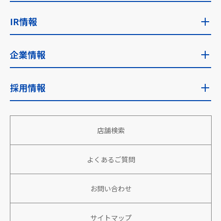
食品安全検査
ゼンショーのフェアトレード
社会・環境への取り組みトップ
IR情報
フェアトレード取り組み国
サステナビリティに関する考え方
IR情報トップ
企業情報
サステナビリティ推進体制
IRニュース
企業情報トップ
採用情報
安全な食を安定的に世界へ
経営目標
企業理念・使命
地域社会への貢献
採用情報トップ
財務・業績
店舗検索
会社概要
働きがい、生きがいのある組織づくり
新卒採用
株主向け情報
役員情報
よくあるご質問
パートナーと共に成長、繁栄
アルバイト・パート採用
株式情報
沿革
環境への取り組み
キャリア採用
お問い合わせ
IRカレンダー
社名の由来
特定技能人財採用
サイトマップ