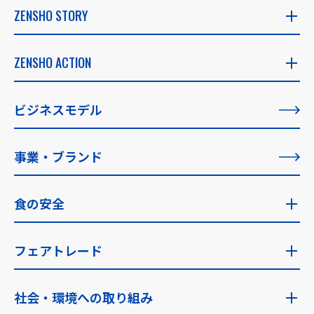
ZENSHO STORY
ZENSHO STORY
ZENSHO ACTION
社長メッセージ
ZENSHO ACTION
ビジネスモデル
創業者メッセージ
すべての記事一覧
事業・ブランド
理念の実現に向けて
食の安全
食の安全トップ
フェアトレード
食の安全への考え方・指針
フェアトレードトップ
社会・環境への取り組み