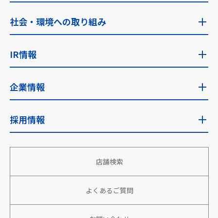
食の安全への考え方・指針
フェアトレードトップ
社会・環境への取り組み
食品安全検査
ゼンショーのフェアトレード
社会・環境への取り組みトップ
IR情報
フェアトレード取り組み国
サステナビリティに関する考え方
IR情報トップ
企業情報
サステナビリティ推進体制
IRニュース
企業情報トップ
採用情報
安全な食を安定的に世界へ
経営目標
企業理念・使命
地域社会への貢献
採用情報トップ
財務・業績
店舗検索
会社概要
働きがい、生きがいのある組織づくり
新卒採用
株主向け情報
役員情報
よくあるご質問
パートナーと共に成長、繁栄
アルバイト・パート採用
株式情報
沿革
環境への取り組み