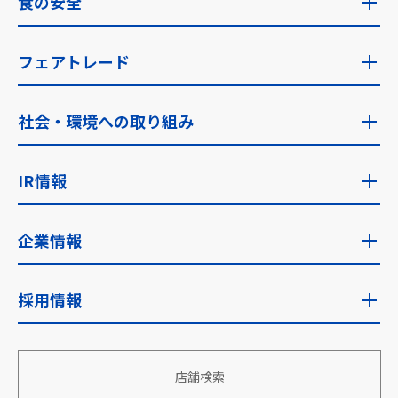
食の安全
食の安全トップ
フェアトレード
食の安全への考え方・指針
フェアトレードトップ
社会・環境への取り組み
食品安全検査
ゼンショーのフェアトレード
社会・環境への取り組みトップ
IR情報
フェアトレード取り組み国
サステナビリティに関する考え方
IR情報トップ
企業情報
サステナビリティ推進体制
IRニュース
企業情報トップ
採用情報
安全な食を安定的に世界へ
経営目標
企業理念・使命
地域社会への貢献
採用情報トップ
財務・業績
店舗検索
会社概要
働きがい、生きがいのある組織づくり
新卒採用