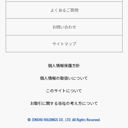
株主向け情報
役員情報
よくあるご質問
パートナーと共に成長、繁栄
アルバイト・パート採用
株式情報
沿革
環境への取り組み
キャリア採用
お問い合わせ
IRカレンダー
社名の由来
特定技能人財採用
サイトマップ
コーポレートガバナンス
アクセスマップ
個人情報保護方針
取り組み
個人情報の取扱いについて
特例子会社
このサイトについて
お取引に関する当社の考え方について
ニュース
© ZENSHO HOLDINGS CO., LTD. All Rights Reserved.