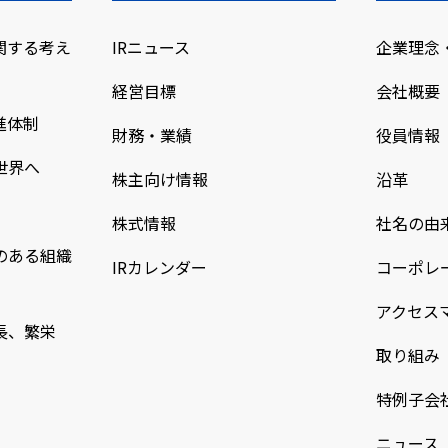
関する考え
IRニュース
企業理念
経営目標
会社概要
進体制
財務・業績
役員情報
世界へ
株主向け情報
沿革
株式情報
社名の由
のある組織
IRカレンダー
コーポレ
アクセス
長、繁栄
取り組み
特例子会
ニュース