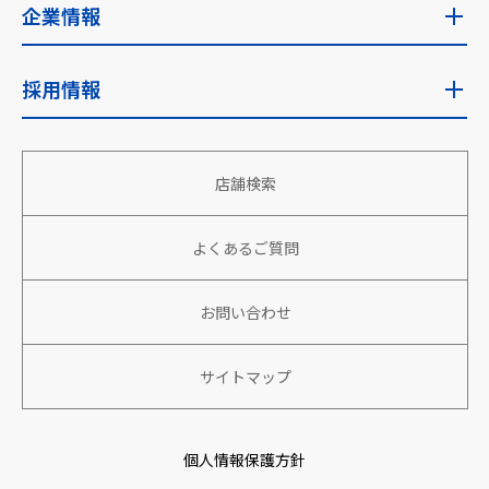
IR情報トップ
企業情報
サステナビリティ推進体制
IRニュース
企業情報トップ
採用情報
安全な食を安定的に世界へ
経営目標
企業理念・使命
地域社会への貢献
採用情報トップ
財務・業績
店舗検索
会社概要
働きがい、生きがいのある組織づくり
新卒採用
株主向け情報
役員情報
よくあるご質問
パートナーと共に成長、繁栄
アルバイト・パート採用
株式情報
沿革
環境への取り組み
キャリア採用
お問い合わせ
IRカレンダー
社名の由来
特定技能人財採用
サイトマップ
コーポレートガバナンス
アクセスマップ
個人情報保護方針