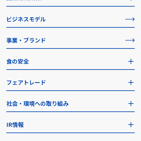
社長メッセージ
ZENSHO ACTION
ビジネスモデル
創業者メッセージ
すべての記事一覧
事業・ブランド
理念の実現に向けて
食の安全
食の安全トップ
フェアトレード
食の安全への考え方・指針
フェアトレードトップ
社会・環境への取り組み
食品安全検査
ゼンショーのフェアトレード
社会・環境への取り組みトップ
IR情報
フェアトレード取り組み国
サステナビリティに関する考え方