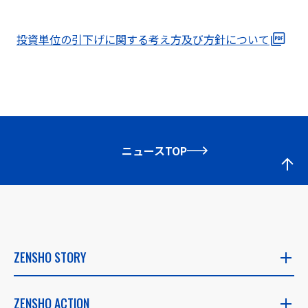
投資単位の引下げに関する考え方及び方針について
ニュースTOP
ZENSHO STORY
ZENSHO STORY
ZENSHO ACTION