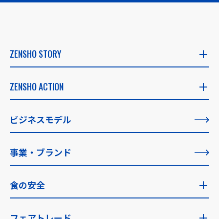
ZENSHO STORY
ZENSHO STORY
ZENSHO ACTION
社長メッセージ
ZENSHO ACTION
ビジネスモデル
創業者メッセージ
すべての記事一覧
事業・ブランド
理念の実現に向けて
食の安全
食の安全トップ
フェアトレード