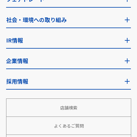
食の安全への考え方・指針
フェアトレードトップ
社会・環境への取り組み
食品安全検査
ゼンショーのフェアトレード
社会・環境への取り組みトップ
IR情報
フェアトレード取り組み国
サステナビリティに関する考え方
IR情報トップ
企業情報
サステナビリティ推進体制
IRニュース
企業情報トップ
採用情報
安全な食を安定的に世界へ
経営目標
企業理念・使命
地域社会への貢献
採用情報トップ
財務・業績
店舗検索
会社概要
働きがい、生きがいのある組織づくり
新卒採用
株主向け情報
役員情報
よくあるご質問
パートナーと共に成長、繁栄
アルバイト・パート採用
株式情報