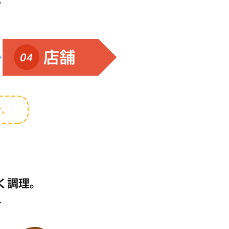
。
く調理。
、