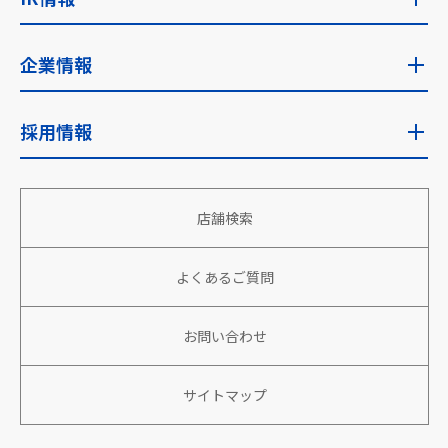
フェアトレード取り組み国
サステナビリティに関する考え方
IR情報トップ
企業情報
サステナビリティ推進体制
IRニュース
企業情報トップ
採用情報
安全な食を安定的に世界へ
経営目標
企業理念・使命
地域社会への貢献
採用情報トップ
財務・業績
店舗検索
会社概要
働きがい、生きがいのある組織づくり
新卒採用
株主向け情報
役員情報
よくあるご質問
パートナーと共に成長、繁栄
アルバイト・パート採用
株式情報
沿革
環境への取り組み
キャリア採用
お問い合わせ
IRカレンダー
社名の由来
特定技能人財採用
サイトマップ
コーポレートガバナンス