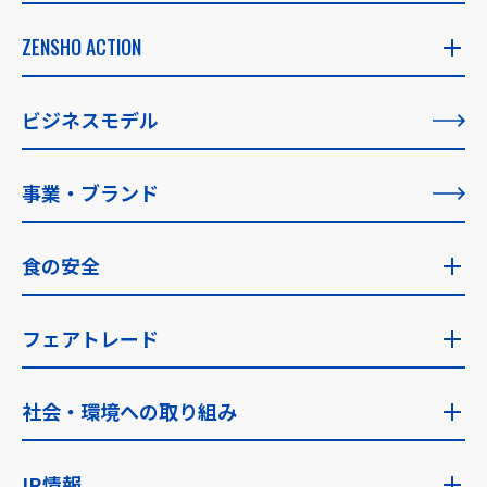
ZENSHO STORY
ZENSHO ACTION
社長メッセージ
ZENSHO ACTION
ビジネスモデル
創業者メッセージ
すべての記事一覧
事業・ブランド
理念の実現に向けて
食の安全
食の安全トップ
フェアトレード
食の安全への考え方・指針
フェアトレードトップ
社会・環境への取り組み
食品安全検査
ゼンショーのフェアトレード
社会・環境への取り組みトップ
IR情報